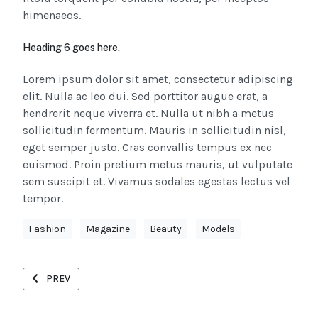
himenaeos.
Heading 6 goes here.
Lorem ipsum dolor sit amet, consectetur adipiscing
elit. Nulla ac leo dui. Sed porttitor augue erat, a
hendrerit neque viverra et. Nulla ut nibh a metus
sollicitudin fermentum. Mauris in sollicitudin nisl,
eget semper justo. Cras convallis tempus ex nec
euismod. Proin pretium metus mauris, ut vulputate
sem suscipit et. Vivamus sodales egestas lectus vel
tempor.
Fashion
Magazine
Beauty
Models
PREVIOUS ARTICLE: EXPLORING THE IMPACT OF ART ON SOCIET
PREV