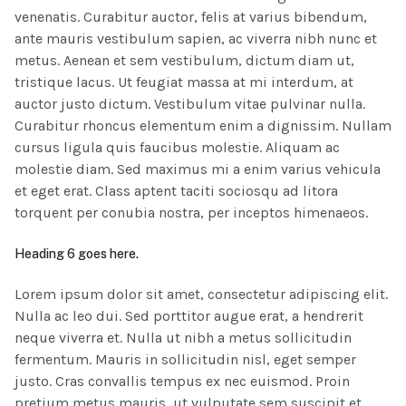
venenatis. Curabitur auctor, felis at varius bibendum,
ante mauris vestibulum sapien, ac viverra nibh nunc et
metus. Aenean et sem vestibulum, dictum diam ut,
tristique lacus. Ut feugiat massa at mi interdum, at
auctor justo dictum. Vestibulum vitae pulvinar nulla.
Curabitur rhoncus elementum enim a dignissim. Nullam
cursus ligula quis faucibus molestie. Aliquam ac
molestie diam. Sed maximus mi a enim varius vehicula
et eget erat. Class aptent taciti sociosqu ad litora
torquent per conubia nostra, per inceptos himenaeos.
Heading 6 goes here.
Lorem ipsum dolor sit amet, consectetur adipiscing elit.
Nulla ac leo dui. Sed porttitor augue erat, a hendrerit
neque viverra et. Nulla ut nibh a metus sollicitudin
fermentum. Mauris in sollicitudin nisl, eget semper
justo. Cras convallis tempus ex nec euismod. Proin
pretium metus mauris, ut vulputate sem suscipit et.