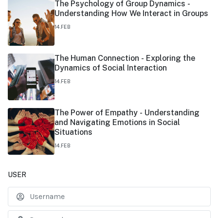
The Psychology of Group Dynamics -
Understanding How We Interact in Groups
14.FEB
The Human Connection - Exploring the
Dynamics of Social Interaction
14.FEB
The Power of Empathy - Understanding
and Navigating Emotions in Social
Situations
14.FEB
USER
U
S